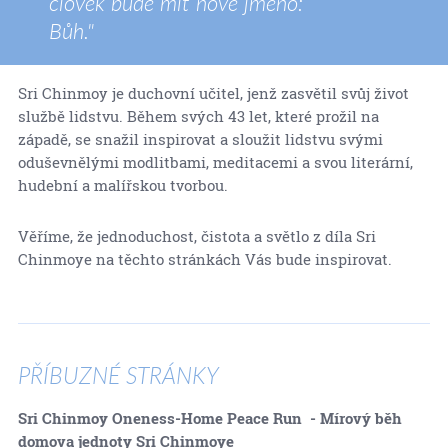
člověk bude mít nové jméno:
Bůh."
Sri Chinmoy je duchovní učitel, jenž zasvětil svůj život
službě lidstvu. Během svých 43 let, které prožil na
západě, se snažil inspirovat a sloužit lidstvu svými
oduševnělými modlitbami, meditacemi a svou literární,
hudební a malířskou tvorbou.
Věříme, že jednoduchost, čistota a světlo z díla Sri
Chinmoye na těchto stránkách Vás bude inspirovat.
PŘÍBUZNÉ STRÁNKY
Sri Chinmoy Oneness-Home Peace Run - Mírový běh
domova jednoty Sri Chinmoye