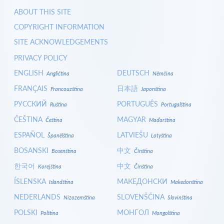
ABOUT THIS SITE
COPYRIGHT INFORMATION
SITE ACKNOWLEDGEMENTS
PRIVACY POLICY
ENGLISH
DEUTSCH
Angličtina
Němčina
FRANÇAIS
日本語
Francouzština
Japonština
РУССКИЙ
PORTUGUÊS
Ruština
Portugalština
ČEŠTINA
MAGYAR
Čeština
Maďarština
ESPAÑOL
LATVIEŠU
Španělština
Lotyština
BOSANSKI
中文
Bosenština
Čínština
한국어
中文
Korejština
Čínština
ÍSLENSKA
МАКЕДОНСКИ
Islandština
Makedonština
NEDERLANDS
SLOVENŠČINA
Nizozemština
Slovinština
POLSKI
МОНГОЛ
Polština
Mongolština