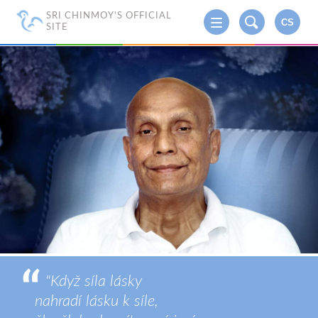
SRI CHINMOY'S OFFICIAL
CS
SITE
"Když síla lásky
nahradí lásku k síle,