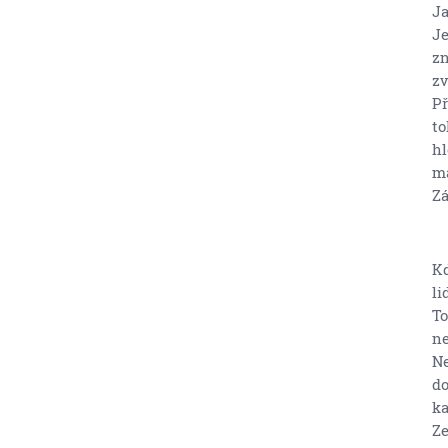
Ja
Je
zn
zv
Př
to
hl
má
Zá
Kd
li
To
ne
Ne
do
ka
Ze