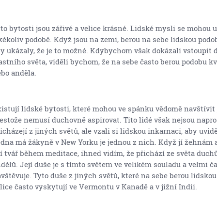
to bytosti jsou zářivé a velice krásné. Lidské mysli se mohou 
kékoliv podobě. Když jsou na zemi, berou na sebe lidskou podob
y ukázaly, že je to možné. Kdybychom však dokázali vstoupit d
astního světa, viděli bychom, že na sebe často berou podobu kv
bo anděla.
istují lidské bytosti, které mohou ve spánku vědomě navštívit 
estože nemusí duchovně aspirovat. Tito lidé však nejsou napros
icházejí z jiných světů, ale vzali si lidskou inkarnaci, aby uvidě
dna má žákyně v New Yorku je jednou z nich. Když jí žehnám 
jí tvář během meditace, ihned vidím, že přichází ze světa duchů
dělů. Její duše je s tímto světem ve velikém souladu a velmi č
vštěvuje. Tyto duše z jiných světů, které na sebe berou lidskou
lice často vyskytují ve Vermontu v Kanadě a v jižní Indii.