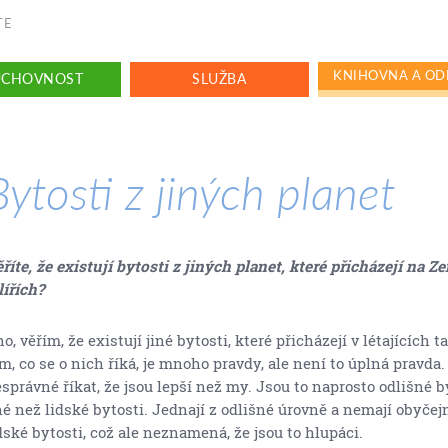
TE
KNIHOVNA A OD
UCHOVNOST
SLUŽBA
Bytosti z jiných planet
říte, že existují bytosti z jiných planet, které přicházejí na Ze
lířích?
o, věřím, že existují jiné bytosti, které přicházejí v létajících ta
m, co se o nich říká, je mnoho pravdy, ale není to úplná pravda.
správné říkat, že jsou lepší než my. Jsou to naprosto odlišné b
né než lidské bytosti. Jednají z odlišné úrovně a nemají obyče
dské bytosti, což ale neznamená, že jsou to hlupáci.