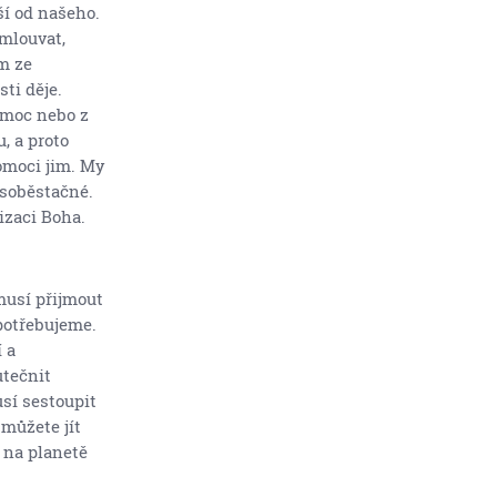
ší od našeho.
mlouvat,
em ze
ti děje.
omoc nebo z
, a proto
moci jim. My
 soběstačné.
izaci Boha.
musí přijmout
potřebujeme.
 a
utečnit
usí sestoupit
 můžete jít
 na planetě