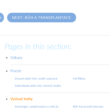

NEXT: BŮH A TRANSPLANTACE
Pages in this section:
Odkazy
Poezie
Dvacet sedm tisíc rostlin aspirace
Má flétna
Sedmdesát sedm tisíc stromů služby
Vydané knihy
Astrologie, nadpřirozeno a svět Za
Bůh byl prostě šokován