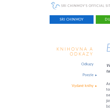
SRI CHINMOY'S OFFICIAL SI
SRI CHINMOY
D
KNIHOVNA A
ODKAZY
Odkazy
Vě
ta
Poezie
An
Vydané knihy
to
ne
ji
li