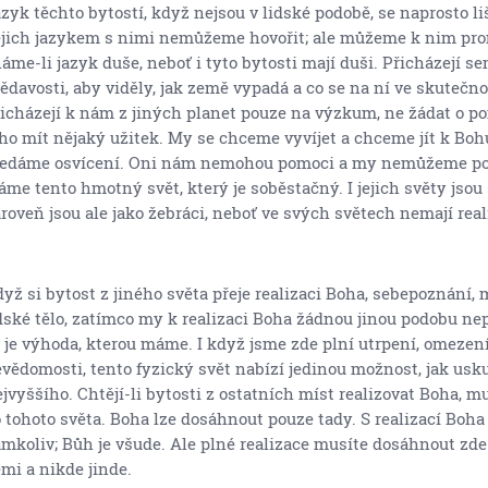
zyk těchto bytostí, když nejsou v lidské podobě, se naprosto li
jich jazykem s nimi nemůžeme hovořit; ale můžeme k nim pro
áme-li jazyk duše, neboť i tyto bytosti mají duši. Přicházejí s
ědavosti, aby viděly, jak země vypadá a co se na ní ve skutečnos
icházejí k nám z jiných planet pouze na výzkum, ne žádat o p
ho mít nějaký užitek. My se chceme vyvíjet a chceme jít k Bohu
edáme osvícení. Oni nám nemohou pomoci a my nemůžeme po
me tento hmotný svět, který je soběstačný. I jejich světy jsou
roveň jsou ale jako žebráci, neboť ve svých světech nemají real
yž si bytost z jiného světa přeje realizaci Boha, sebepoznání, 
dské tělo, zatímco my k realizaci Boha žádnou jinou podobu ne
 je výhoda, kterou máme. I když jsme zde plní utrpení, omezení
vědomosti, tento fyzický svět nabízí jedinou možnost, jak usk
jvyššího. Chtějí-li bytosti z ostatních míst realizovat Boha, m
 tohoto světa. Boha lze dosáhnout pouze tady. S realizací Boha
mkoliv; Bůh je všude. Ale plné realizace musíte dosáhnout zde
mi a nikde jinde.