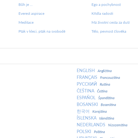
Bůh je ...
Ego a pochybnost
Everest aspirace
Křídla radosti
Meditace
Má životní cesta za duší
Pták v kleci, pták na svobodě
Tělo, pevnost člověka
ENGLISH
Angličtina
FRANÇAIS
Francouzština
РУССКИЙ
Ruština
ČEŠTINA
Čeština
ESPAÑOL
Španělština
BOSANSKI
Bosenština
한국어
Korejština
ÍSLENSKA
Islandština
NEDERLANDS
Nizozemština
POLSKI
Polština