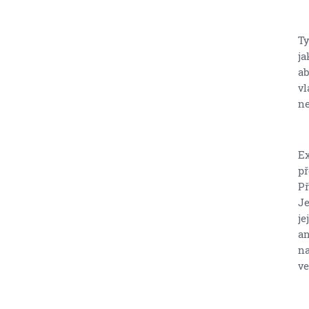
Ty
ja
ab
vl
ne
Ex
př
Př
Je
je
an
na
ve