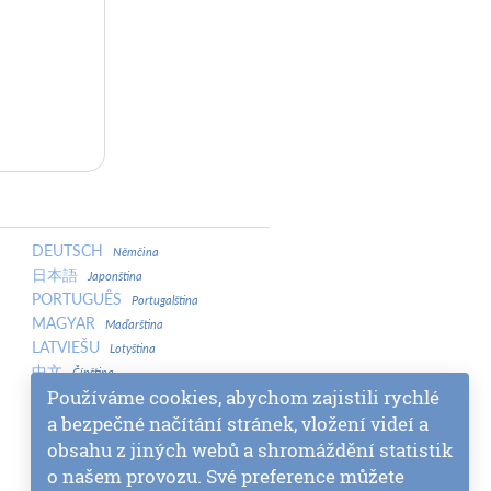
DEUTSCH
Němčina
日本語
Japonština
PORTUGUÊS
Portugalština
MAGYAR
Maďarština
LATVIEŠU
Lotyština
中文
Čínština
Používáme cookies, abychom zajistili rychlé
中文
Čínština
МАКЕДОНСКИ
a bezpečné načítání stránek, vložení videí a
Makedonština
SLOVENŠČINA
Slovinština
obsahu z jiných webů a shromáždění statistik
МОНГОЛ
Mongolština
o našem provozu. Své preference můžete