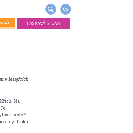
CS
KAZY
LASKAVÁ SLOVA
m v létajících
lířích. Na
 Je
ytosti, úplně
jnou mysl jako