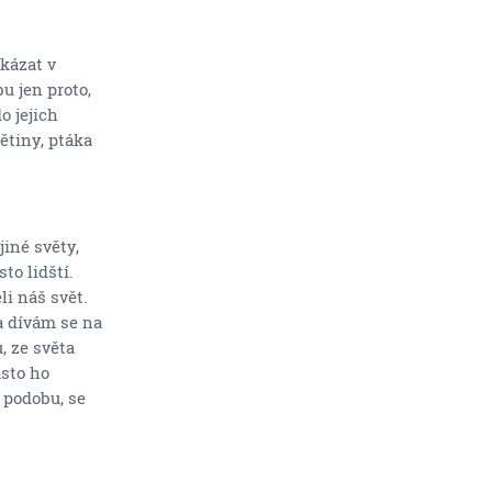
ukázat v
u jen proto,
o jejich
ětiny, ptáka
jiné světy,
to lidští.
li náš svět.
a dívám se na
, ze světa
asto ho
 podobu, se