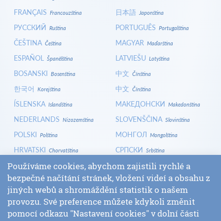
FRANÇAIS
日本語
Francouzština
Japonština
РУССКИЙ
PORTUGUÊS
Ruština
Portugalština
ČEŠTINA
MAGYAR
Čeština
Maďarština
ESPAÑOL
LATVIEŠU
Španělština
Lotyština
BOSANSKI
中文
Bosenština
Čínština
한국어
中文
Korejština
Čínština
ÍSLENSKA
МАКЕДОНСКИ
Islandština
Makedonština
NEDERLANDS
SLOVENŠČINA
Nizozemština
Slovinština
POLSKI
МОНГОЛ
Polština
Mongolština
HRVATSKI
СРПСКИ
Chorvatština
Srbština
ITALIANO
বাংলা
Používáme cookies, abychom zajistili rychlé a
Italština
Bengálština
bezpečné načítání stránek, vložení videí a obsahu z
БЪЛГАРСКИ
SLOVENČINA
Bulharština
Slovenština
jiných webů a shromáždění statistik o našem
LOGIN
provozu. Své preference můžete kdykoli změnit
pomocí odkazu "Nastavení cookies" v dolní části