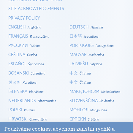
SITE ACKNOWLEDGEMENTS
PRIVACY POLICY
ENGLISH
DEUTSCH
Angličtina
Němčina
FRANÇAIS
日本語
Francouzština
Japonština
РУССКИЙ
PORTUGUÊS
Ruština
Portugalština
ČEŠTINA
MAGYAR
Čeština
Maďarština
ESPAÑOL
LATVIEŠU
Španělština
Lotyština
BOSANSKI
中文
Bosenština
Čínština
한국어
中文
Korejština
Čínština
ÍSLENSKA
МАКЕДОНСКИ
Islandština
Makedonština
NEDERLANDS
SLOVENŠČINA
Nizozemština
Slovinština
POLSKI
МОНГОЛ
Polština
Mongolština
HRVATSKI
СРПСКИ
Chorvatština
Srbština
ITALIANO
বাংলা
Používáme cookies, abychom zajistili rychlé a
Italština
Bengálština