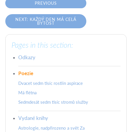
PREVIOUS
NEXT: KAŽDÝ DEN MÁ CELÁ
BYTOST
Pages in this section:
Odkazy
Poezie
Dvacet sedm tisíc rostlin aspirace
Má flétna
Sedmdesát sedm tisíc stromů služby
Vydané knihy
Astrologie, nadpřirozeno a svět Za