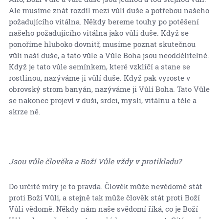
Ale musíme znát rozdíl mezi vůlí duše a potřebou našeho
požadujícího vitálna. Někdy bereme touhy po potěšení
našeho požadujícího vitálna jako vůli duše. Když se
ponoříme hluboko dovnitř, musíme poznat skutečnou
vůli naší duše, a tato vůle a Vůle Boha jsou neoddělitelné.
Když je tato vůle semínkem, které vzklíčí a stane se
rostlinou, nazýváme ji vůlí duše. Když pak vyroste v
obrovský strom banyán, nazýváme ji Vůlí Boha. Tato Vůle
se nakonec projeví v duši, srdci, mysli, vitálnu a těle a
skrze ně.
Jsou vůle člověka a Boží Vůle vždy v protikladu?
Do určité míry je to pravda. Člověk může nevědomě stát
proti Boží Vůli, a stejně tak může člověk stát proti Boží
Vůli vědomě. Někdy nám naše svědomí říká, co je Boží