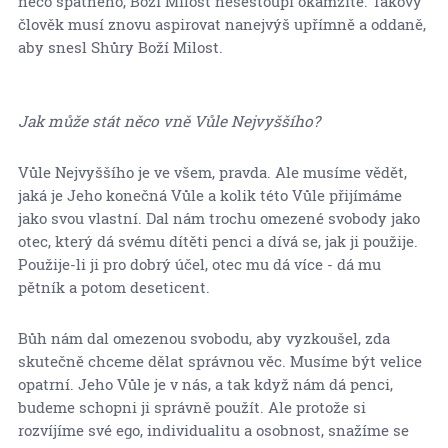
něco špatného, Boží Milost nesestoupí okamžitě. Takový
člověk musí znovu aspirovat nanejvýš upřímně a oddaně,
aby snesl Shůry Boží Milost.
Jak může stát něco vně Vůle Nejvyššího?
Vůle Nejvyššího je ve všem, pravda. Ale musíme vědět,
jaká je Jeho konečná Vůle a kolik této Vůle přijímáme
jako svou vlastní. Dal nám trochu omezené svobody jako
otec, který dá svému dítěti penci a dívá se, jak ji použije.
Použije-li ji pro dobrý účel, otec mu dá více - dá mu
pětník a potom deseticent.
Bůh nám dal omezenou svobodu, aby vyzkoušel, zda
skutečně chceme dělat správnou věc. Musíme být velice
opatrní. Jeho Vůle je v nás, a tak když nám dá penci,
budeme schopni ji správně použít. Ale protože si
rozvíjíme své ego, individualitu a osobnost, snažíme se