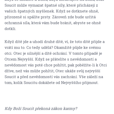
Soucit může vymazat špatné síly, které přicházejí z
vašich špatných myšlenek. Když se dotknete ohně,
přirozeně si spálíte prsty. Zároveň zde bude určitá
ochranná síla, která vám bude bránit, abyste se ohně
dotkli.
Když dítě jde a uhodí druhé dítě, ví, že toto dítě přijde a
vrátí mu to. Co tedy udělá? Okamžitě půjde ke svému
otci. Otec je silnější a dítě ochrání. V tomto případě je
Otcem Nejvyšší. Když se přátelíte s nevědomostí a
nevědomost vás poté chce pohltit, pak poběžíte-li k Otci
dříve, než vás může pohltit, Otec ukáže svůj nejvyšší
Soucit a před nevědomostí vás zachrání. Vše záleží na
tom, kolik Soucitu dokážete od Nejvyššího přijmout.
Kdy Boží Soucit překoná zákon karmy?