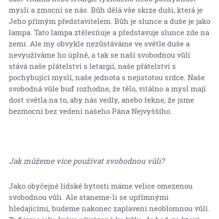
mysli a zmocní se nás. Bůh dělá vše skrze duši, která je
Jeho přímým představitelem. Bůh je slunce a duše je jako
lampa. Tato lampa ztělesňuje a představuje slunce zde na
zemi. Ale my obvykle nezůstáváme ve světle duše a
nevyužíváme ho úplně, a tak se naší svobodnou vůlí
stává naše přátelství s letargií, naše přátelství s
pochybující myslí, naše jednota s nejistotou srdce. Naše
svobodná vůle buď rozhodne, že tělo, vitálno a mysl mají
dost světla na to, aby nás vedly, anebo řekne, že jsme
bezmocní bez vedení našeho Pána Nejvyššího.
Jak můžeme více používat svobodnou vůli?
Jako obyčejné lidské bytosti máme velice omezenou
svobodnou vůli. Ale staneme-li se upřímnými
hledajícími, budeme nakonec zaplaveni neoblomnou vůlí.