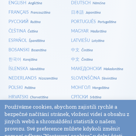
ENGLISH
DEUTSCH
Angličtina
Němčina
FRANÇAIS
日本語
Francouzština
Japonština
РУССКИЙ
PORTUGUÊS
Ruština
Portugalština
ČEŠTINA
MAGYAR
Čeština
Maďarština
ESPAÑOL
LATVIEŠU
Španělština
Lotyština
BOSANSKI
中文
Bosenština
Čínština
한국어
中文
Korejština
Čínština
ÍSLENSKA
МАКЕДОНСКИ
Islandština
Makedonština
NEDERLANDS
SLOVENŠČINA
Nizozemština
Slovinština
POLSKI
МОНГОЛ
Polština
Mongolština
HRVATSKI
СРПСКИ
Chorvatština
Srbština
ITALIANO
বাংলা
Používáme cookies, abychom zajistili rychlé a
Italština
Bengálština
bezpečné načítání stránek, vložení videí a obsahu z
БЪЛГАРСКИ
SLOVENČINA
Bulharština
Slovenština
jiných webů a shromáždění statistik o našem
LOGIN
provozu. Své preference můžete kdykoli změnit
pomocí odkazu "Nastavení cookies" v dolní části