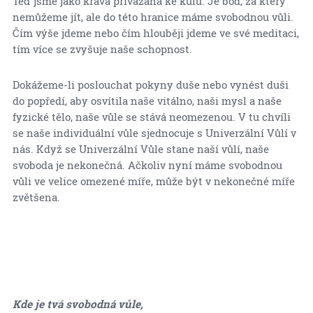
Teď jsme jako kráva přivázaná ke kůlu. Je bod, za který
nemůžeme jít, ale do této hranice máme svobodnou vůli.
Čím výše jdeme nebo čím hlouběji jdeme ve své meditaci,
tím více se zvyšuje naše schopnost.
Dokážeme-li poslouchat pokyny duše nebo vynést duši
do popředí, aby osvítila naše vitálno, naši mysl a naše
fyzické tělo, naše vůle se stává neomezenou. V tu chvíli
se naše individuální vůle sjednocuje s Univerzální Vůlí v
nás. Když se Univerzální Vůle stane naší vůlí, naše
svoboda je nekonečná. Ačkoliv nyní máme svobodnou
vůli ve velice omezené míře, může být v nekonečné míře
zvětšena.
Kde je tvá svobodná vůle,