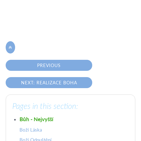

PREVIOUS
NEXT: REALIZACE BOHA
Pages in this section:
Bůh - Nejvyšší
Boží Láska
Boží Odpuštění