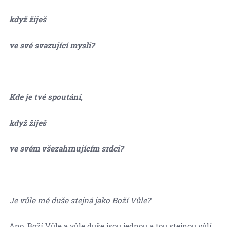
když žiješ
ve své svazující mysli?
Kde je tvé spoutání,
když žiješ
ve svém všezahrnujícím srdci?
Je vůle mé duše stejná jako Boží Vůle?
Ano, Boží Vůle a vůle duše jsou jednou a tou stejnou vůlí.