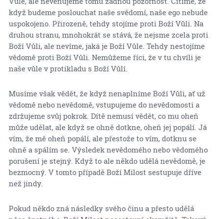
Vůle, ale nevěnujeme tomu žádnou pozornost. Cítíme, že
když budeme poslouchat naše svědomí, naše ego nebude
uspokojeno. Přirozeně, tehdy stojíme proti Boží Vůli. Na
druhou stranu, mnohokrát se stává, že nejsme zcela proti
Boží Vůli, ale nevíme, jaká je Boží Vůle. Tehdy nestojíme
vědomě proti Boží Vůli. Nemůžeme říci, že v tu chvíli je
naše vůle v protikladu s Boží Vůlí.
Musíme však vědět, že když nenaplníme Boží Vůli, ať už
vědomě nebo nevědomě, vstupujeme do nevědomosti a
zdržujeme svůj pokrok. Dítě nemusí vědět, co mu oheň
může udělat, ale když se ohně dotkne, oheň jej popálí. Já
vím, že mě oheň popálí, ale přestože to vím, dotknu se
ohně a spálím se. Výsledek nevědomého nebo vědomého
porušení je stejný. Když to ale někdo udělá nevědomě, je
bezmocný. V tomto případě Boží Milost sestupuje dříve
než jindy.
Pokud někdo zná následky svého činu a přesto udělá