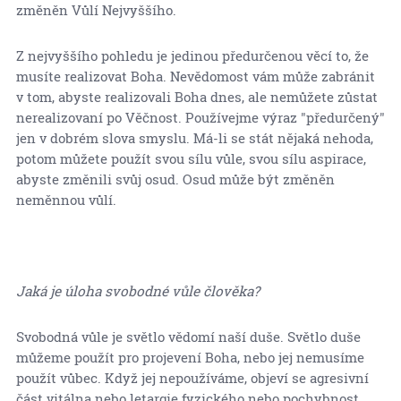
změněn Vůlí Nejvyššího.
Z nejvyššího pohledu je jedinou předurčenou věcí to, že
musíte realizovat Boha. Nevědomost vám může zabránit
v tom, abyste realizovali Boha dnes, ale nemůžete zůstat
nerealizovaní po Věčnost. Používejme výraz "předurčený"
jen v dobrém slova smyslu. Má-li se stát nějaká nehoda,
potom můžete použít svou sílu vůle, svou sílu aspirace,
abyste změnili svůj osud. Osud může být změněn
neměnnou vůlí.
Jaká je úloha svobodné vůle člověka?
Svobodná vůle je světlo vědomí naší duše. Světlo duše
můžeme použít pro projevení Boha, nebo jej nemusíme
použít vůbec. Když jej nepoužíváme, objeví se agresivní
část vitálna nebo letargie fyzického nebo pochybnost