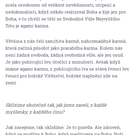
zcela osvobozen od veškeré nevědomosti, utrpení a
nedokonalosti, když někdo realizoval Boha a žije jen pro
Boha, v tu chvíli se těší ze Svobodné Vůle Nejvyššího.
Toto je agami karma.
Většina z nás čelí sanchita karmě, nahromaděné karmě,
která začíná působit jako prarabdha karma. Kolem nás
není žádná svoboda, žádná svobodná vůle, ale jen osud.
Je jako pohlcující lev, útočící z minulosti. Avšak když
máme agami karmu, z pohlcujícího lva se stává řvoucí lev,
řvoucí pro božské Vítězství, božské naplnění zde na
zemi.
Sklízíme skutečně tak, jak jsme zaseli, z každé
myšlenky, z každého činu?
Jak zasejeme, tak sklidíme. Je to pravda. Ale zároveň,
když se modlíte k Bohu, když meditujete na Boha, Boží