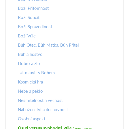
Boží Přítomnost
Boží Soucit
Boží Spravedlnost
Boží Vůle
Bůh Otec, Bůh Matka, Bůh Přítel
Bůh a lidstvo
Dobro a zlo
Jak mluvit s Bohem
Kosmická hra
Nebe a peklo
Nesmrtelnost a věčnost
Náboženství a duchovnost
Osobní aspekt
Osud versus svobodná vůle
(current page)