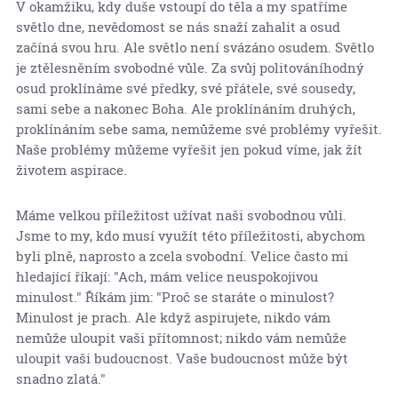
V okamžiku, kdy duše vstoupí do těla a my spatříme
světlo dne, nevědomost se nás snaží zahalit a osud
začíná svou hru. Ale světlo není svázáno osudem. Světlo
je ztělesněním svobodné vůle. Za svůj politováníhodný
osud proklínáme své předky, své přátele, své sousedy,
sami sebe a nakonec Boha. Ale proklínáním druhých,
proklínáním sebe sama, nemůžeme své problémy vyřešit.
Naše problémy můžeme vyřešit jen pokud víme, jak žít
životem aspirace.
Máme velkou příležitost užívat naši svobodnou vůli.
Jsme to my, kdo musí využít této příležitosti, abychom
byli plně, naprosto a zcela svobodní. Velice často mi
hledající říkají: "Ach, mám velice neuspokojivou
minulost." Říkám jim: "Proč se staráte o minulost?
Minulost je prach. Ale když aspirujete, nikdo vám
nemůže uloupit vaši přítomnost; nikdo vám nemůže
uloupit vaši budoucnost. Vaše budoucnost může být
snadno zlatá."