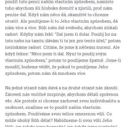
použít tuto penci naším vlastním způsobem, namísto
toho abychom šli hluboko dovnitř a zjistili, proč nám
peníze dal. Když nám něco dá, okamžitě to chceme
utratit. Ale použijeme-li to Jeho vlastním způsobem, dá
nám více a více. Bůh nám dal svobodu, abychom získali
radost. Kdyby nám řekl: "Dal jsem ti dolar. Použij ho na
toto nebo na tamto; dávám ti to jen pro tento účel," potom
nezískáme radost. Cítíme, že jsme k něčemu nuceni. Ale
když řekne: "Něco jsem ti dal. Nyní to použij svým
vlastním způsobem," potom to použijeme špatně. Jsme-li
moudří, budeme vědět, že pokud to použijeme Jeho
způsobem, potom nám dá mnohem více.
Na jedné straně nám dává a na druhé straně nás zkouší.
Zároveň nás vnitřně inspiruje, abychom dělali správnou
věc. Ale protože si chceme zachovat svou individualitu a
osobnost, snažíme se to použít naším vlastním
způsobem. Používáme svou velice omezenou vůli. Co
může ubohý Bůh dělat? Nabídneme-li svou vůli Jeho
Vůli, jen tehdy jsme bezpeční, jen tehdy jsme naplnění.